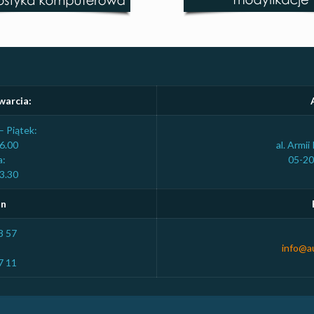
warcia:
– Piątek:
6.00
al. Armi
a:
05-2
3.30
on
3 57
info@au
7 11