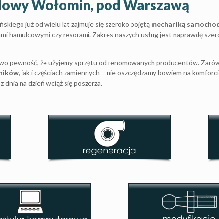
dowy Wołomin, pod Warszawą
skiego już od wielu lat zajmuje się szeroko pojętą
mechaniką samocho
ami hamulcowymi czy resorami. Zakres naszych usług jest naprawdę szero
two pewność, że użyjemy sprzętu od renomowanych producentów. Zarów
ników
, jak i częściach zamiennych – nie oszczędzamy bowiem na komforc
 dnia na dzień wciąż się poszerza.