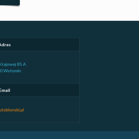
Adres
i Krajowej 85 A
00 Wołomin
Email
toblonski.pl